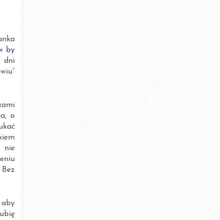
grudzień 2015
listopad 2015
anka
październik 2015
w by
 dni
lipiec 2015
wiu”
czerwiec 2015
kami
maj 2015
a, o
ukać
kwiecień 2015
kiem
 nie
marzec 2015
eniu
 Bez
luty 2015
styczeń 2015
 aby
ubię