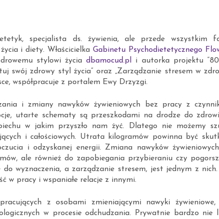
tetyk, specjalista ds. żywienia, ale przede wszystkim f
ycia i diety. Właścicielka
Gabinetu Psychodietetycznego Flo
drowemu stylowi życia
dbamocud.pl
i autorka projektu “80
tuj swój zdrowy styl życia” oraz „Zarządzanie stresem w zdro
lsce, współpracuje z portalem Ewy Drzyzgi.
ania i zmiany nawyków żywieniowych bez pracy z czynni
ocje, utarte schematy są przeszkodami na drodze do zdrowi
iechu w jakim przyszło nam żyć. Dlatego nie możemy sz
jających i całościowych. Utrata kilogramów powinna być skut
zucia i odzyskanej energii. Zmiana nawyków żywieniowych
ramów, ale również do zapobiegania przybieraniu czy pogorsz
 do wyznaczenia, a zarządzanie stresem, jest jednym z nich.
ć w pracy i wspaniałe relacje z innymi.
w pracujących z osobami zmieniającymi nawyki żywieniowe,
ologicznych w procesie odchudzania. Prywatnie bardzo nie l