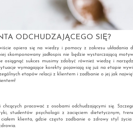
NTA ODCHUDZAJĄCEGO SIĘ?
iście opiera się na wiedzy i pomocy z zakresu układania di
piej skomponowany jadłospis nie będzie wystarczającą motyw
nie osiągnąć sukces musimy zdobyć również wiedzę i narzędz
Sytuacje wymagające korekty pojawiają się już na etapie wyw
ególnych etapów relacji z klientem i zadbanie o jej jak najwi
lientem!
 i chcących pracować z osobami odchudzającymi się.
Szczegó
yki, studentów psychologii z zacięciem dietetycznym, tren
ciałem klienta, gdzie często zadbanie o zdrowy styl życia 
drowia.