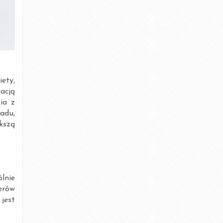
styczeń 2019
lipiec 2018
czerwiec 2018
marzec 2018
ety,
acją
styczeń 2018
ia z
iadu,
październik 2017
ększą
lipiec 2017
maj 2017
lnie
luty 2017
erów
jest
grudzień 2016