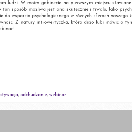
udzam ludzi. W moim gabinecie na pierwszym miejscu stawiane 
w ten sposób możliwa jest ona skutecznie i trwale. Jako psyc
e do wsparcia psychologicznego w różnych sferach naszego ży
wność. Z natury introwertyczka, która dużo lubi mówić o tym
ebinar!
otywacja
,
odchudzanie
,
webinar