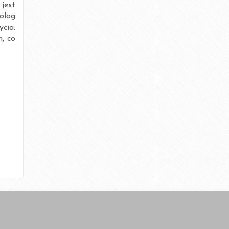
grudzień 2014
jest
holog
wrzesień 2012
cia.
, co
sierpień 2012
lipiec 2012
Bez kategorii
DIETA
EKURS
MOTYWACJA
ODŻYWIANIE
PROJEKT