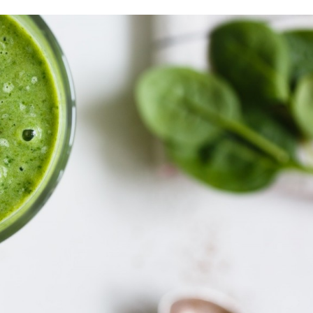
Jack
-
STRE
NOWE CIAŁO - 80 
Projekt: NOWE CIA
noworoczne postano
#7 Czytaj na