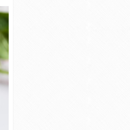
SS OUT! E-KURS ZARZĄDZANIE STRESEM W
ZDROWIU
DNI DO LATA - wprowadzenie - Dbam o cud.
-
Kontakt
ŁO - 80 DNI DO LATA - Dbam o cud.
-
Kontakt
wienie
-
Odkryj swoją wewnętrzną motywacje! W
7 minut!
 zdrowie | Create Your Health
-
Cukier, a tkanka
tłuszczowa.
marzec 2020
lipiec 2019