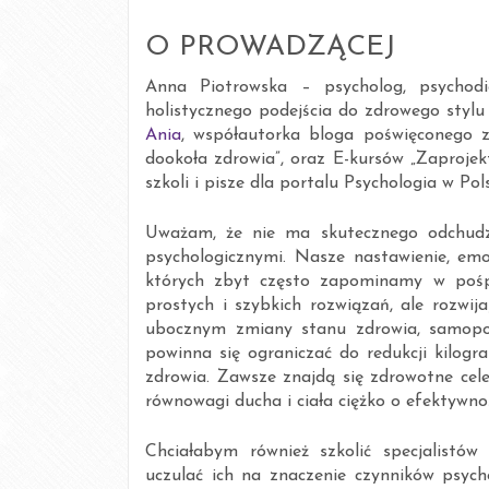
O PROWADZĄCEJ
Anna Piotrowska – psycholog, psychodie
holistycznego podejścia do zdrowego stylu ż
Ania
, współautorka bloga poświęconego z
dookoła zdrowia”, oraz E-kursów „Zaprojek
szkoli i pisze dla portalu Psychologia w Po
Uważam, że nie ma skutecznego odchudz
psychologicznymi. Nasze nastawienie, em
których zbyt często zapominamy w pośp
prostych i szybkich rozwiązań, ale rozwi
ubocznym zmiany stanu zdrowia, samopoc
powinna się ograniczać do redukcji kilog
zdrowia. Zawsze znajdą się zdrowotne cele
równowagi ducha i ciała ciężko o efektywnoś
Chciałabym również szkolić specjalistó
uczulać ich na znaczenie czynników psych