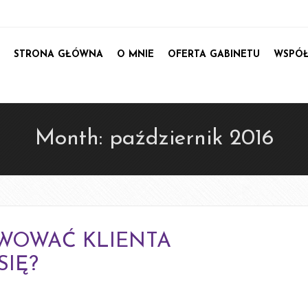
STRONA GŁÓWNA
O MNIE
OFERTA GABINETU
WSPÓŁ
E-kurs p
E-kurs Psychodiete
Month:
październik 2016
dodatkowym bonusem:
PSYCHO DLA
SPECJALISTYCZN
WOWAĆ KLIENTA
IĘ?
Webinar specja