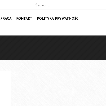
Szukaj:
PRACA
KONTAKT
POLITYKA PRYWATNOŚCI
Konsultacje online
sychodietetyczny Psycho dla dietetyka. 8 edycja
tyczny „Psycho dla dietetyka (i nie tylko!)” z
 zeszytem ćwiczeń dla specjalisty i klienta.
Start 7 edycji: 26 stycznia.
 DIETETYKA (I NIE TYLKO)! E-KURS
Y+ BONUS (ZESZYT ĆWICZEŃ). START 28
LIPCA
listyczny: Dobry, pierwszy kontakt z pacjentem