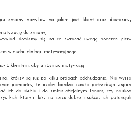
apu zmiany nawyków na jakim jest klient oraz dostosow
 motywację do zmiany,
wywiad, dowiemy się na co zwracać uwagę podczas pierw
tem w duchu dialogu motywacyjnego,
cy z klientem, aby utrzymać motywację
ienci, którzy są już po kilku próbach odchudzania. Nie wysta
konać pomiarów, te osoby bardzo często potrzebują wsparc
żać ich do siebie i do zmian oficjalnym tonem, czy nauko
stkich, którym leży na sercu dobro i sukces ich potencjal