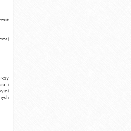
listopad 2016
październik 2016
ywać
wrzesień 2016
szej
sierpień 2016
lipiec 2016
czerwiec 2016
rczy
kwiecień 2016
ia i
wymi
marzec 2016
nych
luty 2016
styczeń 2016