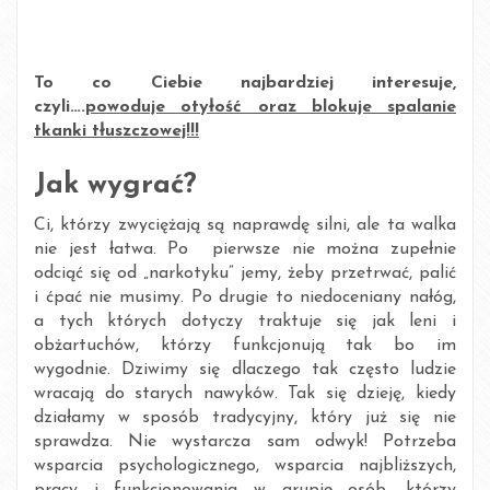
To co Ciebie najbardziej interesuje,
czyli….
powoduje otyłość oraz blokuje spalanie
tkanki tłuszczowej!!!
Jak wygrać?
Ci, którzy zwyciężają są naprawdę silni, ale ta walka
nie jest łatwa. Po pierwsze nie można zupełnie
odciąć się od „narkotyku” jemy, żeby przetrwać, palić
i ćpać nie musimy. Po drugie to niedoceniany nałóg,
a tych których dotyczy traktuje się jak leni i
obżartuchów, którzy funkcjonują tak bo im
wygodnie. Dziwimy się dlaczego tak często ludzie
wracają do starych nawyków. Tak się dzieję, kiedy
działamy w sposób tradycyjny, który już się nie
sprawdza. Nie wystarcza sam odwyk! Potrzeba
wsparcia psychologicznego, wsparcia najbliższych,
pracy i funkcjonowania w grupie osób, którzy