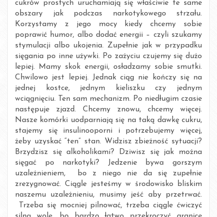
cukrów prostych uruchamiają się właściwie te same
obszary jak podczas narkotykowego strzału.
Korzystamy z jego mocy kiedy chcemy sobie
poprawić humor, albo dodać energii – czyli szukamy
stymulacji albo ukojenia. Zupełnie jak w przypadku
sięgania po inne używki. Po zażyciu czujemy się dużo
lepiej. Mamy skok energii, osładzamy sobie smutki.
Chwilowo jest lepiej. Jednak ciąg nie kończy się na
jednej kostce, jednym kieliszku czy jednym
wciągnięciu. Ten sam mechanizm. Po niedługim czasie
następuje zjazd. Chcemy znowu, chcemy więcej.
Nasze komórki uodparniają się na taką dawkę cukru,
stajemy się insulinooporni i potrzebujemy więcej,
żeby uzyskać “ten” stan. Widzisz zbieżność sytuacji?
Brzydzisz się alkoholikami? Dziwisz się jak można
sięgać po narkotyki? Jedzenie bywa gorszym
uzależnieniem, bo z niego nie da się zupełnie
zrezygnować. Ciągle jesteśmy w środowisko bliskim
naszemu uzależnieniu, musimy jeść aby przetrwać.
Trzeba się mocniej pilnować, trzeba ciągle ćwiczyć
silną wolę, bo bardzo łatwo przekroczyć granicę