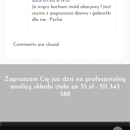
2012-07-20 o 19:37
Ja wręcz kocham miód akacjowy ! Jest
czymś z pogranicza dżemu i galaretki
dla nie . Pycha
Comments are closed.
Zapraszam Cię już dziś na profesjonalną
analizę składu ciała za 35 zł - 511 343
588