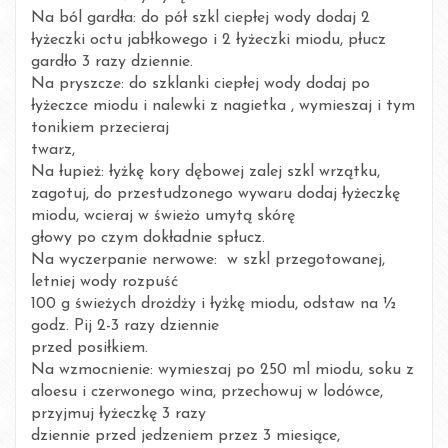
Na ból gardła: do pół szkl ciepłej wody dodaj 2
łyżeczki octu jabłkowego i 2 łyżeczki miodu, płucz
gardło 3 razy dziennie.
Na pryszcze: do szklanki ciepłej wody dodaj po
łyżeczce miodu i nalewki z nagietka , wymieszaj i tym
tonikiem przecieraj
twarz,
Na łupież: łyżkę kory dębowej zalej szkl wrzątku,
zagotuj, do przestudzonego wywaru dodaj łyżeczkę
miodu, wcieraj w świeżo umytą skórę
głowy po czym dokładnie spłucz.
Na wyczerpanie nerwowe: w szkl przegotowanej,
letniej wody rozpuść
100 g świeżych drożdży i łyżkę miodu, odstaw na ½
godz. Pij 2-3 razy dziennie
przed posiłkiem.
Na wzmocnienie: wymieszaj po 250 ml miodu, soku z
aloesu i czerwonego wina, przechowuj w lodówce,
przyjmuj łyżeczkę 3 razy
dziennie przed jedzeniem przez 3 miesiące,