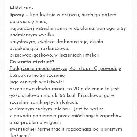
·
Miód cud-
lipowy
– lipa kwitnie w czerwcu, niedługo potem
pojawia się miód,
najbardziej wszechstronny w działaniu, pomaga przy
nadmiernym wysiłku
umysłowym, zwalcza drobnoustroje, działa
uspokajająco, rozkurczowo,
przeciwgorączkowo, w leczeniach infekcji.
Co warto wiedzieć?
Podgrzanie miodu powyżej 40 stopni C, powoduje
bezpowrotne zniszczenie
jego cennych właściwości.
Przepisowa dawka miodu to 20 g dziennie to jest
łyżka stołowa i ma ok. 66 kcal. Przechowuj go w
szczelnie zamkniętych słoikach,
w ciemnym suchym miejscu. Jest to ważne
z powodu pobierania przez miód innych zapachów
oraz problemu wilgoci i
ewentualnej fermentacji( rozpoznasz po pienistym
kożuchu).