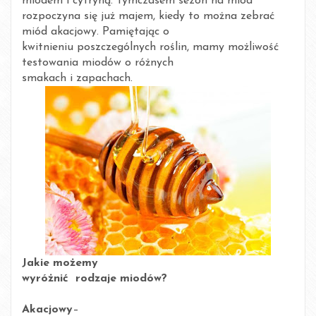
miodem i cytryną. Tymczasem sezon na miód
rozpoczyna się już majem, kiedy to można zebrać
miód akacjowy. Pamiętając o
kwitnieniu poszczególnych roślin, mamy możliwość
testowania miodów o różnych
smakach i zapachach.
Jakie możemy
wyróżnić rodzaje miodów?
·
Akacjowy
–