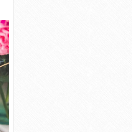
PSYCHODIETETYKA
PUBLIKACJE
WARSZTATY
WEBINAR
Zaloguj się
Kanał wpisów
Kanał komentarzy
WordPress.org