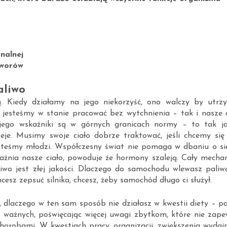
nalnej
tworów
aliwo
. Kiedy działamy na jego niekorzyść, ono walczy by utrz
 jesteśmy w stanie pracować bez wytchnienia – tak i nasze c
 jego wskaźniki są w górnych granicach normy – to tak j
je. Musimy swoje ciało dobrze traktować, jeśli chcemy się
esteśmy młodzi. Współczesny świat nie pomaga w dbaniu o sie
rażnia nasze ciało, powoduje że hormony szaleją. Cały mecha
liwo jest złej jakości. Dlaczego do samochodu wlewasz paliw
hcesz zepsuć silnika, chcesz, żeby samochód długo ci służył.
 dlaczego w ten sam sposób nie działasz w kwestii diety – pa
 ważnych, poświęcając więcej uwagi zbytkom, które nie zape
chorobami. W kwestiach pracy, organizacji, zwiększenia wydaj