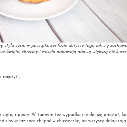
 stylu życia w początkowej fazie dotyczy tego jak się zachow
już Święta, chrzciny i wesela napawają obawą większą niż kurc
k męczyć”,
 ciętej riposty. W żadnym też wypadku nie daj się omotać, k
du by w łazience chlipać w chusteczkę, bo wszyscy dokuczają,