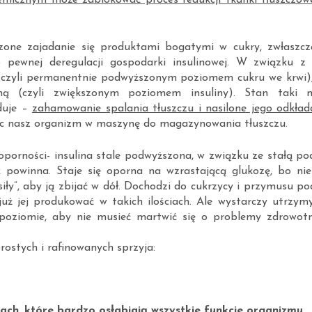
emicznym może zablokować proces redukcji tkanki tłuszczow
zone zajadanie się produktami bogatymi w cukry, zwłaszcz
 pewnej deregulacji gospodarki insulinowej. W związku z
ą (czyli permanentnie podwyższonym poziomem cukru we krwi),
jną (czyli zwiększonym poziomem insuliny). Stan taki 
duje –
zahamowanie spalania tłuszczu i nasilone jego odkład
ięc nasz organizm w maszynę do magazynowania tłuszczu.
oporności- insulina stale podwyższona, w związku ze stałą p
ak powinna. Staje się oporna na wzrastającą glukozę, bo ni
siły”, aby ją zbijać w dół. Dochodzi do cukrzycy i przymusu p
już jej produkować w takich ilościach. Ale wystarczy utrzym
 poziomie, aby nie musieć martwić się o problemy zdrowot
ostych i rafinowanych sprzyja:
ach, które bardzo osłabiają wszystkie funkcje organizmu