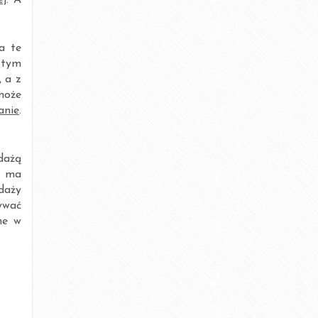
ej
. A
listopad 2016
październik 2016
a te
 tym
wrzesień 2016
 a z
może
sierpień 2016
anie
.
lipiec 2016
odażą
czerwiec 2016
e ma
odaży
kwiecień 2016
ywać
ne w
marzec 2016
luty 2016
styczeń 2016