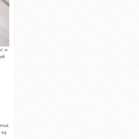
ać w
zak
omuś
 są