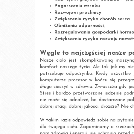
Pogorszeniu wzroku
Rozwojowi próchnicy
Zwiększeniu ryzyka chorób serca
Obniżeniu odporności,
Rozregulowaniu gospodarki hormo
Zwiększeniu ryzyka rozwoju nowo
Węgle to najczęściej nasze p
Nasze ciało jest skomplikowaną maszyną
komfort naszego życia. Ale tak jak my nie
potrzebuje odpoczynku. Kiedy wszystkie
komputerze procesor w końcu się przegrze
długo cieszyć w zdrowiu. Zwłaszcza gdy j
Stres i bardzo przetworzone jedzenie pod
nie może się odnaleźć, bo dostarczane pa
dobrej stacji, dobrej jakości, droższe? Nie c
W takim razie odpowiedz sobie na pytanie,
dla twojego ciała. Zapominamy o rzeczach
nam zdrowia i energii, nie uchronią przed 