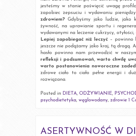
jesteśmy w stanie poświęcić uwagę prof
zapobiec zepsuciu i wydawaniu pienięd
zdrowiem?
Gdybyśmy jako ludzie, jako k
żywność, na uprawianie sportu i regener
wydawanymi na leczenie cukrzycy, otyłości,
Lepiej zapobiegać niż leczyć
– powinno 
jeszcze nie podążamy jako kraj, tą drogą. A
hasło powinno nam przewodzić w naszy
refleksji i podsumowań, warto chwilę u
warto postanowienia noworoczne zadedy
zdrowe ciało to ciało pełne energii i du
rozwiązana.
Posted in
DIETA
,
ODŻYWIANIE
,
PSYCHO
psychodietetyka
,
węglowodany
,
zdrowie
1 
ASERTYWNOŚĆ W DI