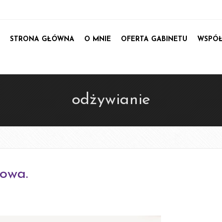
STRONA GŁÓWNA
O MNIE
OFERTA GABINETU
WSPÓŁ
E-kurs p
E-kurs Psychodiete
odżywianie
dodatkowym bonusem:
PSYCHO DLA
SPECJALISTYCZN
zowa.
Webinar specja