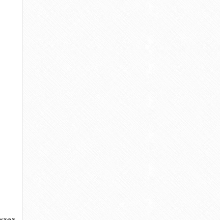
SS OUT! E-KURS ZARZĄDZANIE STRESEM W
ZDROWIU
DNI DO LATA - wprowadzenie - Dbam o cud.
-
Kontakt
ŁO - 80 DNI DO LATA - Dbam o cud.
-
Kontakt
wienie
-
Odkryj swoją wewnętrzną motywacje! W
7 minut!
 zdrowie | Create Your Health
-
Cukier, a tkanka
tłuszczowa.
marzec 2020
lipiec 2019