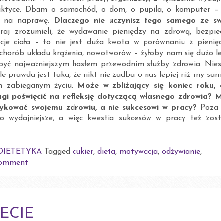
ilaktyce. Dbam o samochód, o dom, o pupila, o komputer –
zy na naprawę.
Dlaczego nie uczynisz tego samego ze s
raj zrozumieli, że wydawanie pieniędzy na zdrową, bezpie
acje ciała – to nie jest duża kwota w porównaniu z pienię
 chorób układu krążenia, nowotworów – żyłoby nam się dużo le
być najważniejszym hasłem przewodnim służby zdrowia. Nies
le prawda jest taka, że nikt nie zadba o nas lepiej niż my sam
m zabieganym życiu.
Może w zbliżający się koniec roku, 
wagi poświęcić na refleksję dotyczącą własnego zdrowia? 
kować swojemu zdrowiu, a nie sukcesowi w pracy?
Poza
żo wydajniejsze, a więc kwestia sukcesów w pracy też zost
DIETETYKA
Tagged
cukier
,
dieta
,
motywacja
,
odżywianie
,
Comment
ECIE