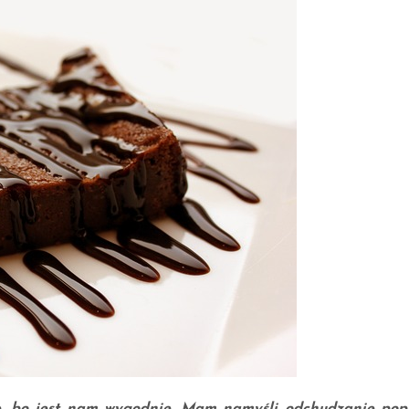
Jack
-
STRE
NOWE CIAŁO - 80 
Projekt: NOWE CIA
noworoczne postano
#7 Czytaj na