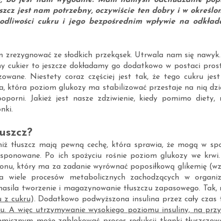
je, bo jest nam wygodnie. Mam namyśli odchudzanie pop
łuszcz jest nam potrzebny, oczywiście ten dobry i w określo
odliwości cukru i jego bezpośrednim wpływie na odkład
am zrezygnować ze słodkich przekąsek. Utrwala nam się nawyk.
y cukier to jeszcze dokładamy go dodatkowo w postaci prost
zowane. Niestety coraz częściej jest tak, że tego cukru jes
na, która poziom glukozy ma stabilizować przestaje na nią dzi
ooporni. Jakież jest nasze zdziwienie, kiedy pomimo diety, 
nki.
uszcz?
iż tłuszcz mają pewną cechę, która sprawia, że mogą w sp
ysponowane. Po ich spożyciu rośnie poziom glukozy we krwi
monu, który ma za zadanie wyrównać poposiłkową glikemię (wz
a wiele procesów metabolicznych zachodzących w organiz
 nasila tworzenie i magazynowanie tłuszczu zapasowego. Tak,
u z cukru
). Dodatkowo podwyższona insulina przez cały czas 
czu. A więc utrzymywanie wysokiego poziomu insuliny, na przy