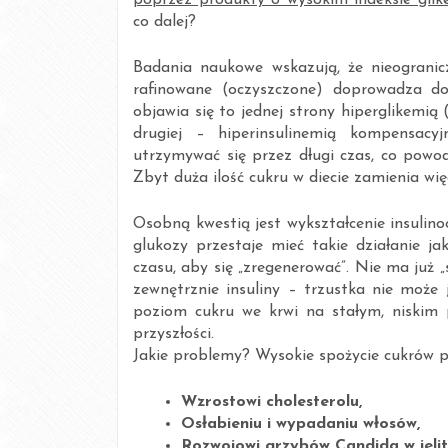
poprzez produkty o wysokim indeksie glik
co dalej?
Badania naukowe wskazują, że nieogranic
rafinowane (oczyszczone) doprowadza do
objawia się to jednej strony hiperglikemi
drugiej – hiperinsulinemią kompensacy
utrzymywać się przez długi czas, co powo
Zbyt duża ilość cukru w diecie zamienia w
Osobną kwestią jest wykształcenie insulino
glukozy przestaje mieć takie działanie j
czasu, aby się „zregenerować”. Nie ma już „
zewnętrznie insuliny – trzustka nie może 
poziom cukru we krwi na stałym, niskim
przyszłości.
Jakie problemy? Wysokie spożycie cukrów pr
Wzrostowi cholesterolu,
Osłabieniu i wypadaniu włosów,
Rozwojowi grzybów Candida w jelit