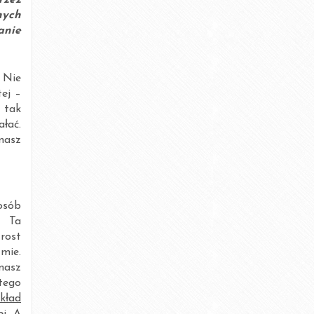
rzez
nych
styczeń 2019
anie
lipiec 2018
 Nie
czerwiec 2018
ej –
t tak
marzec 2018
ałać.
nasz
styczeń 2018
październik 2017
lipiec 2017
osób
. Ta
maj 2017
rost
mie.
luty 2017
 nasz
tego
grudzień 2016
kład