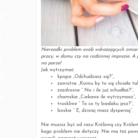
Nierzadki problem osób wdrażających zmianę
pracy, w domu czy na rodzinnej imprezie. A 
na parze!
Jak wytrzymać:
kpiące „Odchudzasz się?”,
zawistne „Komu by to się chciało ta
zazdrosne ” No i ile już schudłaś?”,
chamskie „Ciekawe ile wytrzymasz”,
troskliwe ” To co ty biedaku jesz?”,
boskie ” E, dzisiaj masz dyspensę”.
Nie musisz być od razu Królową czy Królem
kogo problem nie dotyczy. Nie ma też powo