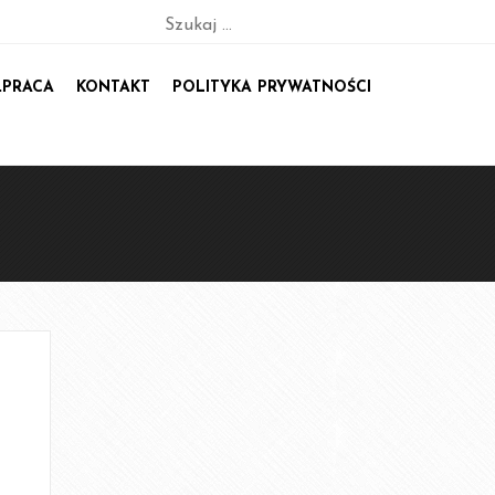
Szukaj:
PRACA
KONTAKT
POLITYKA PRYWATNOŚCI
Konsultacje online
sychodietetyczny Psycho dla dietetyka. 8 edycja
tyczny „Psycho dla dietetyka (i nie tylko!)” z
 zeszytem ćwiczeń dla specjalisty i klienta.
Start 7 edycji: 26 stycznia.
 DIETETYKA (I NIE TYLKO)! E-KURS
Y+ BONUS (ZESZYT ĆWICZEŃ). START 28
LIPCA
listyczny: Dobry, pierwszy kontakt z pacjentem