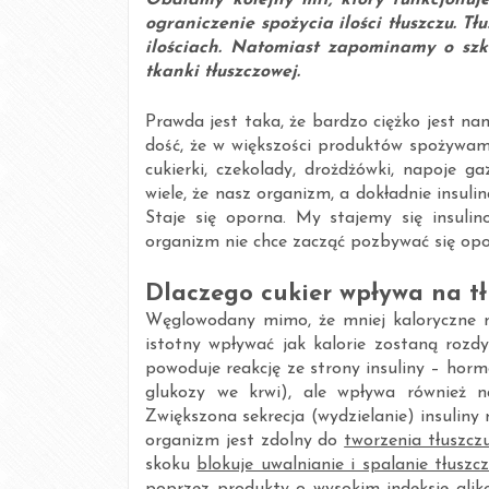
Obalamy kolejny mit, który funkcjonu
ograniczenie spożycia ilości tłuszczu. T
ilościach. Natomiast zapominamy o szk
tkanki tłuszczowej.
Prawda jest taka, że bardzo ciężko jest n
dość, że w większości produktów spożywam
cukierki, czekolady, drożdżówki, napoje ga
wiele, że nasz organizm, a dokładnie insuli
Staje się oporna. My stajemy się insulin
organizm nie chce zacząć pozbywać się opo
Dlaczego cukier wpływa na tł
Węglowodany mimo, że mniej kaloryczne n
istotny wpływać jak kalorie zostaną rozd
powoduje reakcję ze strony insuliny – hor
glukozy we krwi), ale wpływa również n
Zwiększona sekrecja (wydzielanie) insuliny
organizm jest zdolny do
tworzenia tłuszcz
skoku
blokuje uwalnianie i spalanie tłusz