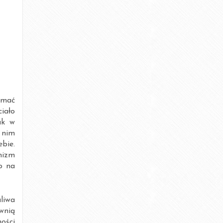
grudzień 2015
listopad 2015
październik 2015
lipiec 2015
czerwiec 2015
ymać
iało
maj 2015
ak w
 nim
kwiecień 2015
bie.
nizm
marzec 2015
o na
luty 2015
liwa
styczeń 2015
wnią
ności