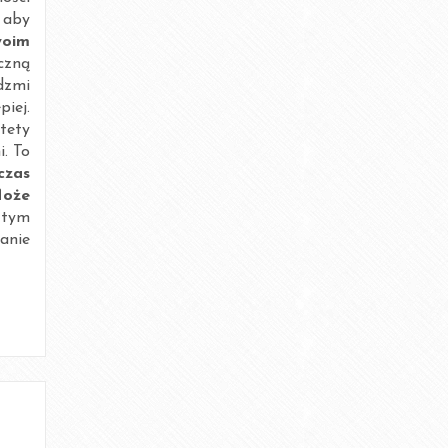
grudzień 2014
 aby
woim
wrzesień 2012
czną
dzmi
sierpień 2012
piej.
tety
lipiec 2012
i. To
czas
Może
Bez kategorii
 tym
anie
DIETA
EKURS
MOTYWACJA
ODŻYWIANIE
PROJEKT